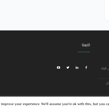
تابعنا
 هيئه
ال
 improve your experience. We'll assume you're ok with this, but you c
ElEK