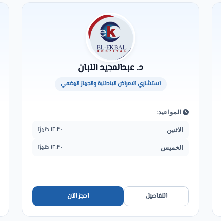
د. عبدالمجيد اللبان
استشاري الامراض الباطنية والجهاز الهضمي
المواعيد:
١٢:٣٠ ظهرًا
الاثنين
١٢:٣٠ ظهرًا
الخميس
التفاصيل
احجز الآن