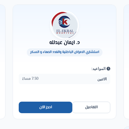
د. ايمان عبدلله
استشاري الامراض الباطنية والغدد الصماء و السكر
المواعيد:
7:30 مساءً
الاثنين
التفاصيل
احجز الآن