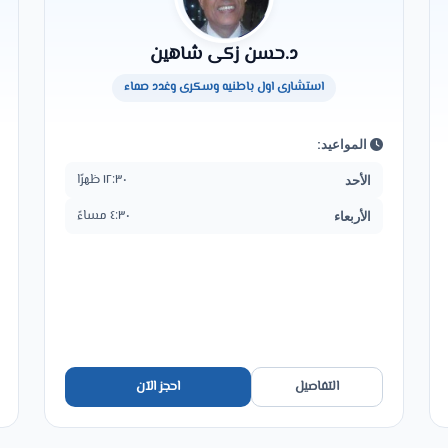
د.حسن زكى شاهين
استشارى اول باطنيه وسكرى وغدد صماء
المواعيد:
١٢:٣٠ ظهرًا
الأحد
٤:٣٠ مساءً
الأربعاء
التفاصيل
احجز الآن