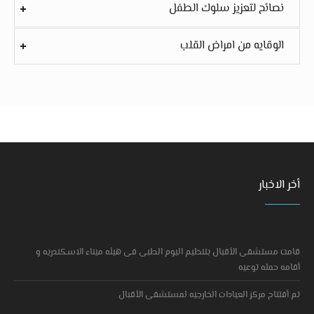
نصائح لتعزيز سلوك الطفل
الوقايه من امراض القلب
أخر الاخبار
قامت مستشفى الأقبال بتنظيم اليوم الطبى فى هيئه ميناء الاسكندريه و
أقامه حمله توعيه
تم أفتتاح مركز العيادات الخارجيه لمستشفى الأقبال