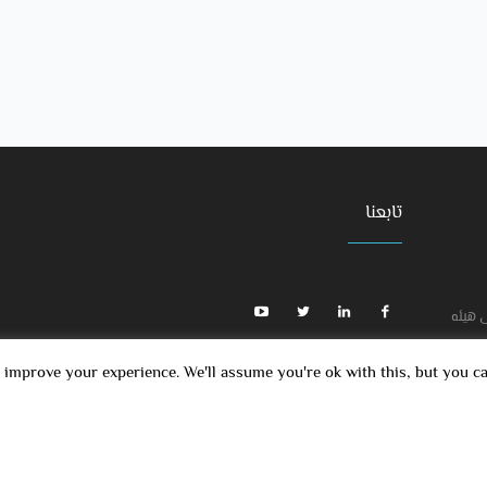
تابعنا
 هيئه
 improve your experience. We'll assume you're ok with this, but you c
ال
ElEK