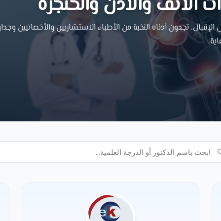
 الانف والاذن والحنجره
إقبال. تجدون أدناه النخبة من الأطباء الاستشاريين والأخصائيين وجداو
اية.