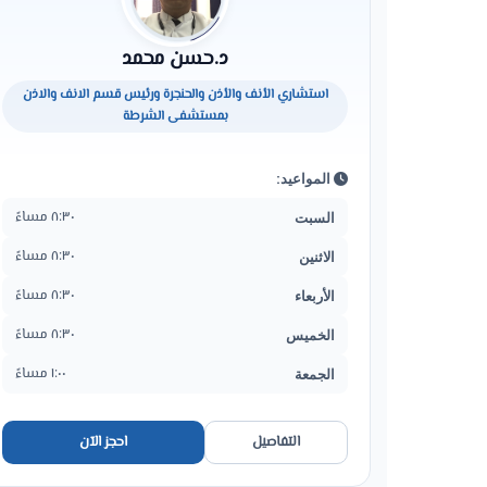
د.حسن محمد
استشاري الأنف والأذن والحنجرة ورئيس قسم الانف والاذن
بمستشفى الشرطة
المواعيد:
٨:٣٠ مساءً
السبت
٨:٣٠ مساءً
الاثنين
٨:٣٠ مساءً
الأربعاء
٨:٣٠ مساءً
الخميس
١:٠٠ مساءً
الجمعة
التفاصيل
احجز الآن