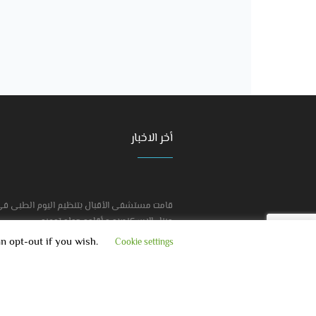
أخر الاخبار
قامت مستشفى الأقبال بتنظيم اليوم الطبى فى
ميناء الاسكندريه و أقامه حمله توعيه
an opt-out if you wish.
Cookie settings
تم أفتتاح مركز العيادات الخارجيه لمستشفى الأقب
BAL HOSPITAL © 2019 / All Rights Reserved