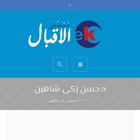
د.حسن زكى شاهين
Home
/
د.حسن زكى شاهين