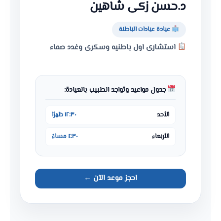
د.حسن زكى شاهين
عيادة عيادات الباطنة
استشارى اول باطنيه وسكرى وغدد صماء
جدول مواعيد وتواجد الطبيب بالعيادة:
الأحد
١٢:٣٠ ظهرًا
الأربعاء
٤:٣٠ مساءً
احجز موعد الآن ←