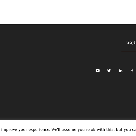
ابعنا
 improve your experience. We'll assume you're ok with this, but you c
ElEK